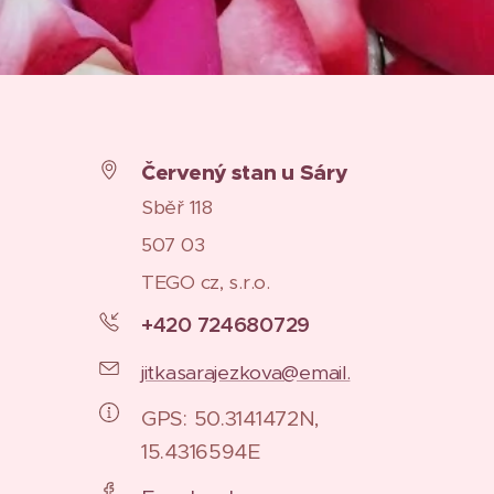
Červený stan u Sáry
Sběř 118
507 03
TEGO cz, s.r.o.
+420 724680729
jitkasarajezkova@email.
GPS: 50.3141472N,
15.4316594E