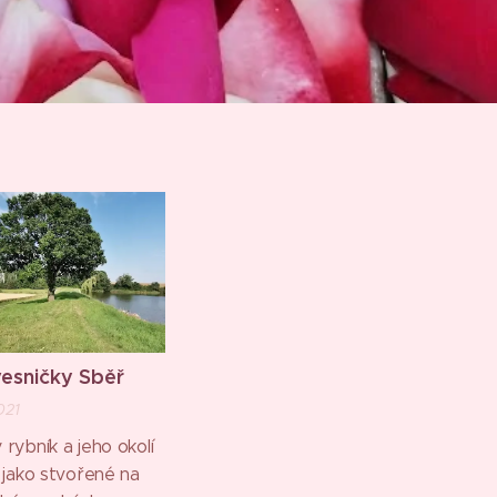
vesničky Sběř
021
rybník a jeho okolí
o jako stvořené na