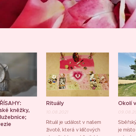
PŘÍSAHY:
Rituály
Okolí 
ské kněžky,
10.08.2021
09.08.2
služebnice;
Rituál je událost v našem
Sběřský 
rezie
životě, která v klíčových
je míst